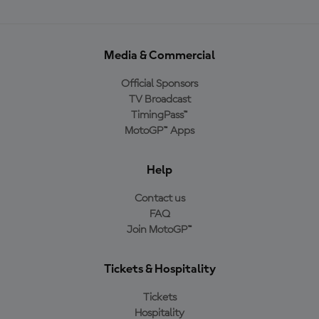
Media & Commercial
Official Sponsors
TV Broadcast
TimingPass™
MotoGP™ Apps
Help
Contact us
FAQ
Join MotoGP™
Tickets & Hospitality
Tickets
Hospitality