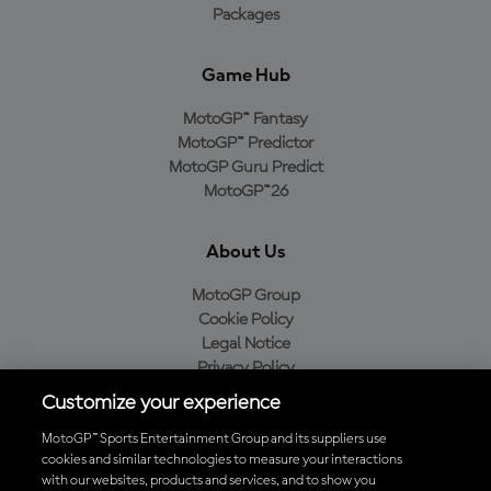
Packages
Game Hub
MotoGP™ Fantasy
MotoGP™ Predictor
MotoGP Guru Predict
MotoGP™26
About Us
MotoGP Group
Cookie Policy
Legal Notice
Privacy Policy
Purchase Policy
Customize your experience
MotoGP™ Sports Entertainment Group and its suppliers use
cookies and similar technologies to measure your interactions
with our websites, products and services, and to show you
Baixe o aplicativo oficial da MotoGP™