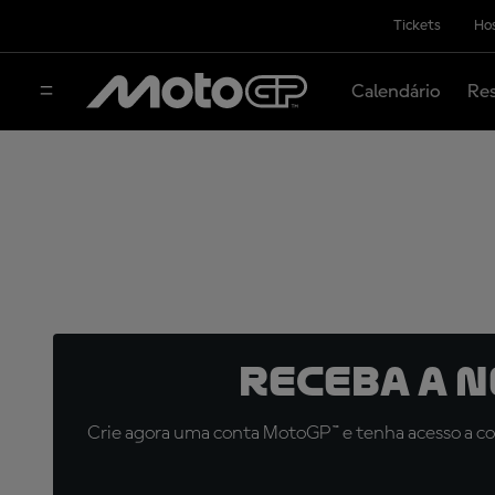
Tickets
Hos
Calendário
Res
Receba a 
Crie agora uma conta MotoGP™ e tenha acesso a con