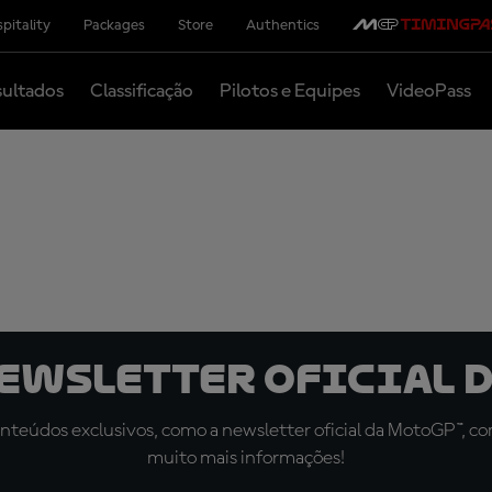
pitality
Packages
Store
Authentics
ultados
Classificação
Pilotos e Equipes
VideoPass
newsletter oficial d
teúdos exclusivos, como a newsletter oficial da MotoGP™, com 
muito mais informações!