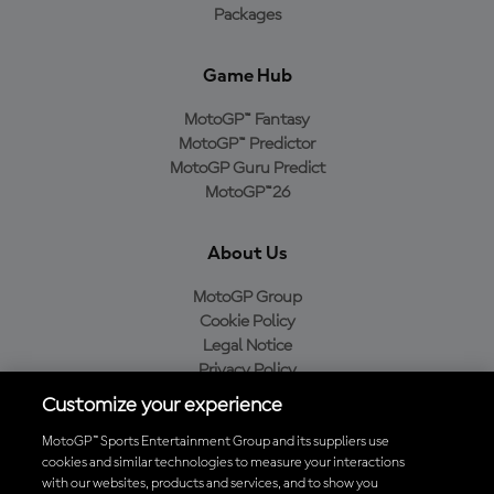
Packages
Game Hub
MotoGP™ Fantasy
MotoGP™ Predictor
MotoGP Guru Predict
MotoGP™26
About Us
MotoGP Group
Cookie Policy
Legal Notice
Privacy Policy
Purchase Policy
Customize your experience
MotoGP™ Sports Entertainment Group and its suppliers use
cookies and similar technologies to measure your interactions
with our websites, products and services, and to show you
Baixe o aplicativo oficial da MotoGP™