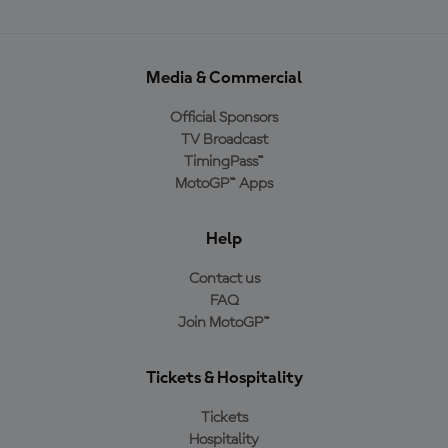
Media & Commercial
Official Sponsors
TV Broadcast
TimingPass™
MotoGP™ Apps
Help
Contact us
FAQ
Join MotoGP™
Tickets & Hospitality
Tickets
Hospitality