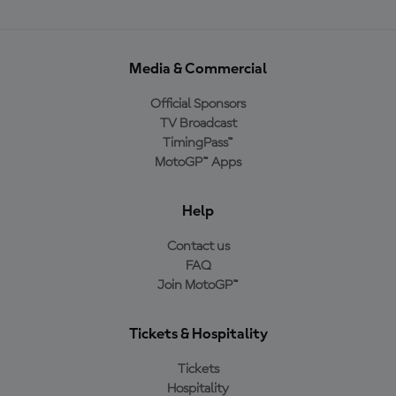
Media & Commercial
Official Sponsors
TV Broadcast
TimingPass™
MotoGP™ Apps
Help
Contact us
FAQ
Join MotoGP™
Tickets & Hospitality
Tickets
Hospitality