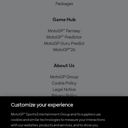
Packages
Game Hub
MotoGP™ Fantasy
MotoGP™ Predictor
MotoGP Guru Predict
MotoGP™26
About Us
MotoGP Group
Cookie Policy
Legal Notice
Privacy Policy
Purchase Policy
Customize your experience
MotoGP™ Sports Entertainment Group and its suppliers use
cookies and similar technologies to measure your interactions
with our websites, products and services, and to show you
Baixe o aplicativo oficial da MotoGP™