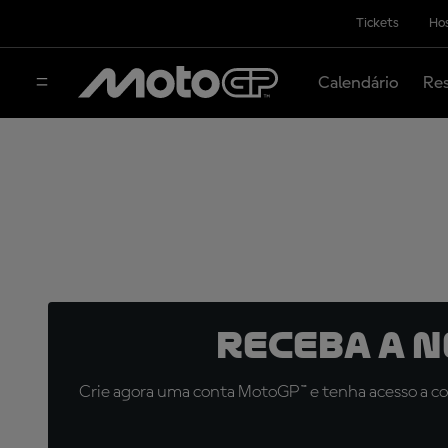
Tickets
Hos
Calendário
Res
Receba a 
Crie agora uma conta MotoGP™ e tenha acesso a con