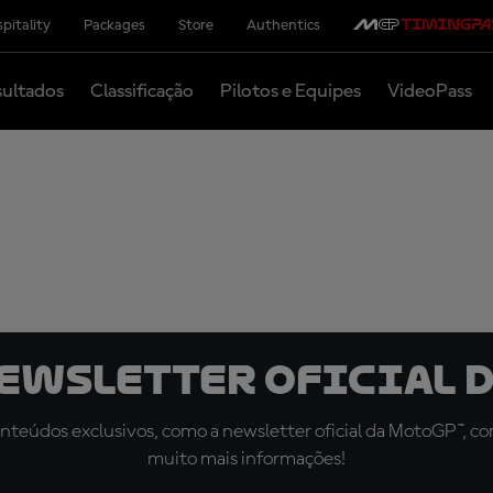
pitality
Packages
Store
Authentics
ultados
Classificação
Pilotos e Equipes
VideoPass
newsletter oficial d
teúdos exclusivos, como a newsletter oficial da MotoGP™, com 
muito mais informações!