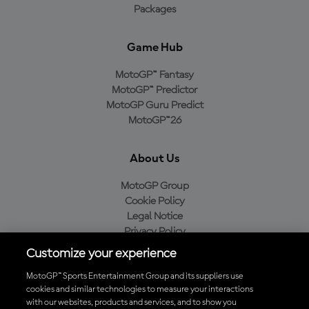
Packages
Game Hub
MotoGP™ Fantasy
MotoGP™ Predictor
MotoGP Guru Predict
MotoGP™26
About Us
MotoGP Group
Cookie Policy
Legal Notice
Privacy Policy
Purchase Policy
Customize your experience
MotoGP™ Sports Entertainment Group and its suppliers use
cookies and similar technologies to measure your interactions
with our websites, products and services, and to show you
Baixe o aplicativo oficial da MotoGP™