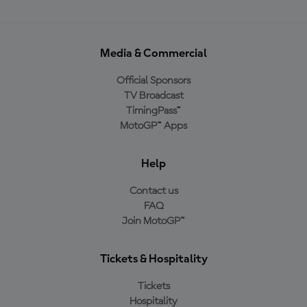
Media & Commercial
Official Sponsors
TV Broadcast
TimingPass™
MotoGP™ Apps
Help
Contact us
FAQ
Join MotoGP™
Tickets & Hospitality
Tickets
Hospitality