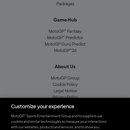
Packages
Game Hub
MotoGP™ Fantasy
MotoGP™ Predictor
MotoGP Guru Predict
MotoGP™26
About Us
MotoGP Group
Cookie Policy
Legal Notice
Privacy Policy
Purchase Policy
Customize your experience
MotoGP™ Sports Entertainment Group and its suppliers use
cookies and similar technologies to measure your interactions
with our websites, products and services, and to show you
Baixe o aplicativo oficial da MotoGP™