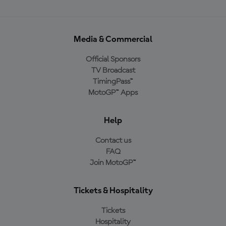
Media & Commercial
Official Sponsors
TV Broadcast
TimingPass™
MotoGP™ Apps
Help
Contact us
FAQ
Join MotoGP™
Tickets & Hospitality
Tickets
Hospitality