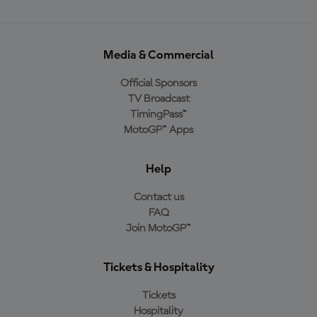
Media & Commercial
Official Sponsors
TV Broadcast
TimingPass™
MotoGP™ Apps
Help
Contact us
FAQ
Join MotoGP™
Tickets & Hospitality
Tickets
Hospitality