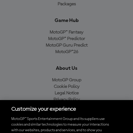
Packages
Game Hub
MotoGP™ Fantasy
MotoGP™ Predictor
MotoGP Guru Predict
MotoGP™26
About Us
MotoGP Group
Cookie Policy
Legal Notice
Privacy Policy
Purchase Policy
Customize your experience
MotoGP™ Sports Entertainment Group and its suppliers use
cookies and similar technologies to measure your interactions
with our websites, products and services, and to show you
Baixe o aplicativo oficial da MotoGP™