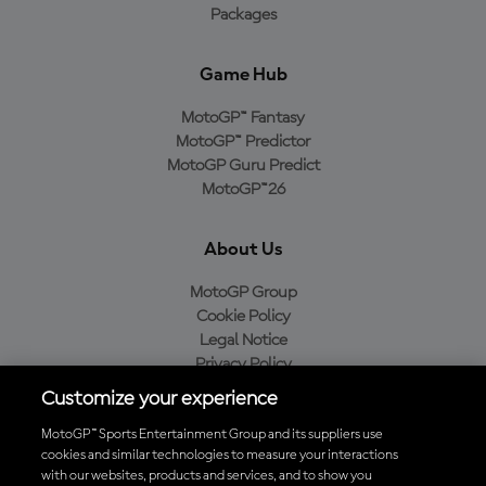
Packages
Game Hub
MotoGP™ Fantasy
MotoGP™ Predictor
MotoGP Guru Predict
MotoGP™26
About Us
MotoGP Group
Cookie Policy
Legal Notice
Privacy Policy
Purchase Policy
Customize your experience
MotoGP™ Sports Entertainment Group and its suppliers use
cookies and similar technologies to measure your interactions
with our websites, products and services, and to show you
Baixe o aplicativo oficial da MotoGP™