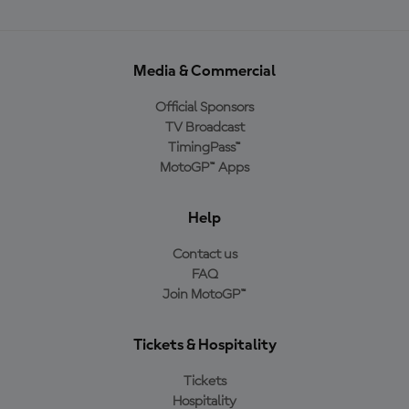
Media & Commercial
Official Sponsors
TV Broadcast
TimingPass™
MotoGP™ Apps
Help
Contact us
FAQ
Join MotoGP™
Tickets & Hospitality
Tickets
Hospitality