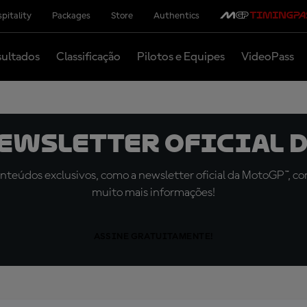
pitality
Packages
Store
Authentics
ultados
Classificação
Pilotos e Equipes
VideoPass
newsletter oficial d
teúdos exclusivos, como a newsletter oficial da MotoGP™, com 
muito mais informações!
ASSINE GRATUITAMENTE!