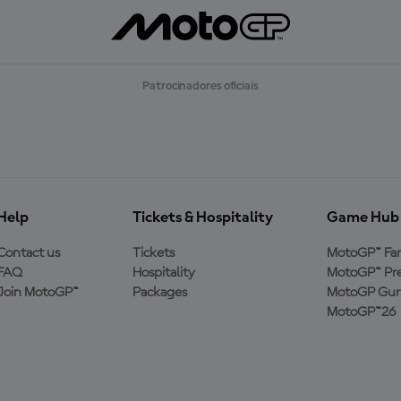
Patrocinadores oficiais
Help
Tickets & Hospitality
Game Hub
Contact us
Tickets
MotoGP™ Fa
FAQ
Hospitality
MotoGP™ Pre
Join MotoGP™
Packages
MotoGP Guru
MotoGP™26