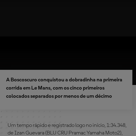
A Boscoscuro conquistou a dobradinha na primeira
corrida em Le Mans, com os cinco primeiros
colocados separados por menos de um décimo
Um tempo rápido e registrado logo no início, 1:34.348,
de Izan Guevara (BLU CRU Pramac Yamaha Moto2),