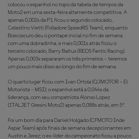
colocou o espanhol no topo da tabela de tempos da
Moto2 em uma sexta-feira altamente competitiva. A
apenas 0,002s da P1 ficou o segundo colocado,
Celestino Vietti (Folladore SpeedRS Team), enquanto
Boscoscuro deu o pontapé inicial no fim de semana
com uma dobradinha, e mais 0,001s atrás ficou o
terceiro colocado, Barry Baltus (REDS Fantic Racing).
Apenas 0,003s separaram os três primeiros – teremos
um pouco mais disso ao longo do fim de semana.
O quarto lugar ficou com Ivan Ortola (QJMOTOR – El
Motorista – MSI); o espanhol está a 0,044s da
liderança, com seu compatriota Alonso Lopez
(ITALJET Gresini Moto2) apenas 0,088s atrás, em 5º.
Foi um bom dia para Daniel Holgado (CFMOTO Inde
Aspar Team) após finais de semana decepcionantes em
Austin e Jerez; o ex-líder do campeonato ficou a pouco