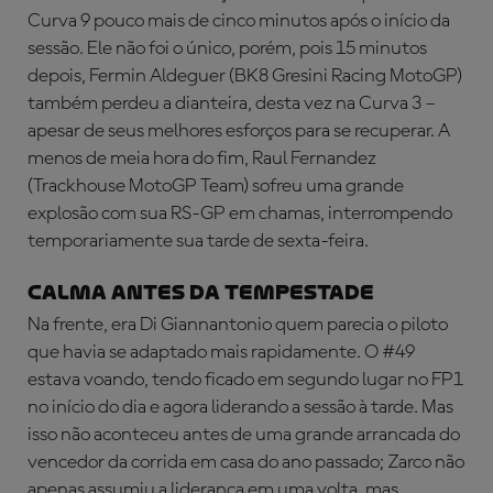
Curva 9 pouco mais de cinco minutos após o início da
sessão. Ele não foi o único, porém, pois 15 minutos
depois, Fermin Aldeguer (BK8 Gresini Racing MotoGP)
também perdeu a dianteira, desta vez na Curva 3 –
apesar de seus melhores esforços para se recuperar. A
menos de meia hora do fim, Raul Fernandez
(Trackhouse MotoGP Team) sofreu uma grande
explosão com sua RS-GP em chamas, interrompendo
temporariamente sua tarde de sexta-feira.
CALMA ANTES DA TEMPESTADE
Na frente, era Di Giannantonio quem parecia o piloto
que havia se adaptado mais rapidamente. O #49
estava voando, tendo ficado em segundo lugar no FP1
no início do dia e agora liderando a sessão à tarde. Mas
isso não aconteceu antes de uma grande arrancada do
vencedor da corrida em casa do ano passado; Zarco não
apenas assumiu a liderança em uma volta, mas