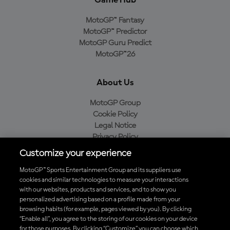
Game Hub
MotoGP™ Fantasy
MotoGP™ Predictor
MotoGP Guru Predict
MotoGP™26
About Us
MotoGP Group
Cookie Policy
Legal Notice
Privacy Policy
Purchase Policy
Customize your experience
MotoGP™ Sports Entertainment Group and its suppliers use
cookies and similar technologies to measure your interactions
with our websites, products and services, and to show you
Baixe o aplicativo oficial da MotoGP™
personalized advertising based on a profile made from your
browsing habits (for example, pages viewed by you). By clicking
“Enable all”, you agree to the storing of our cookies on your device
for those purposes. By clicking “Customize” you can choose which