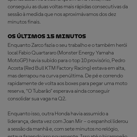
conseguiu as duas voltas mais rápidas consecutivas da
sessão à medida que nos aproximávamos dos dez
minutos finais.
OS ÚLTIMOS 15 MINUTOS
Enquanto Zarco fazia o seu trabalho e o também herói
local Fabio Quartararo (Monster Energy Yamaha
MotoGP) havia subido para o top 10 provisório, Pedro
Acosta (Red Bull KTM Factory Racing) estava em alta,
mas derrapou na curva penúltima. De pé e correndo
rapidamente de volta aos boxes para pegar uma moto
reserva, “O Tubarão” esperava ainda conseguir
consolidar sua vaga na Q2.
Enquanto isso, outra Honda havia assumido a
liderança, desta vez com Joan Mir – o espanhol liderou
a sessão da manhã e, com sete minutos no relógio,
estava fazendo isso novamente. Isso até o bicampeão