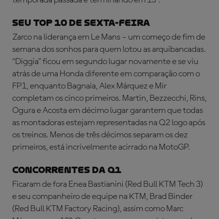
temporada passada e terminando em 13º.
SEU TOP 10 DE SEXTA-FEIRA
Zarco na liderança em Le Mans – um começo de fim de
semana dos sonhos para quem lotou as arquibancadas.
“Diggia” ficou em segundo lugar novamente e se viu
atrás de uma Honda diferente em comparação com o
FP1, enquanto Bagnaia, Alex Márquez e Mir
completam os cinco primeiros. Martin, Bezzecchi, Rins,
Ogura e Acosta em décimo lugar garantem que todas
as montadoras estejam representadas na Q2 logo após
os treinos. Menos de três décimos separam os dez
primeiros, está incrivelmente acirrado na MotoGP.
CONCORRENTES DA Q1
Ficaram de fora Enea Bastianini (Red Bull KTM Tech 3)
e seu companheiro de equipe na KTM, Brad Binder
(Red Bull KTM Factory Racing), assim como Marc