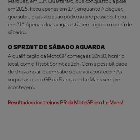
Márquez, em 13º. Quartararo, que conquistou a pole
em 2025, ficou apenas em 17º, enquanto Aldeguer,
que subiu duas vezes ao pódio no ano passado, ficou
em 21º. Apenas duas vagas estão em jogo na manhã de
sábado…
O SPRINT DE SÁBADO AGUARDA
A qualificação da MotoGP começa às 10h50, horário
local, com o Tissot Sprint às 15h. Com a possibilidade
de chuva no ar, quem sabe o que vai acontecer? As
surpresas que o GP da França em Le Mans sempre
acontecem.
Resultados dos treinos PR da MotoGP em Le Mans!