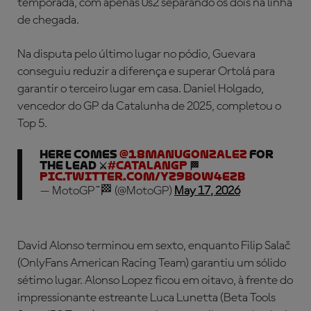
temporada, com apenas 0s2 separando os dois na linha
de chegada.
Na disputa pelo último lugar no pódio, Guevara
conseguiu reduzir a diferença e superar Ortolá para
garantir o terceiro lugar em casa. Daniel Holgado,
vencedor do GP da Catalunha de 2025, completou o
Top 5.
HERE COMES
@18manugonzalez
FOR
THE LEAD ⚔️
#CatalanGP
🏁
pic.twitter.com/Yz9boW4EZb
— MotoGP™🏁 (@MotoGP)
May 17, 2026
David Alonso terminou em sexto, enquanto Filip Salač
(OnlyFans American Racing Team) garantiu um sólido
sétimo lugar. Alonso Lopez ficou em oitavo, à frente do
impressionante estreante Luca Lunetta (Beta Tools