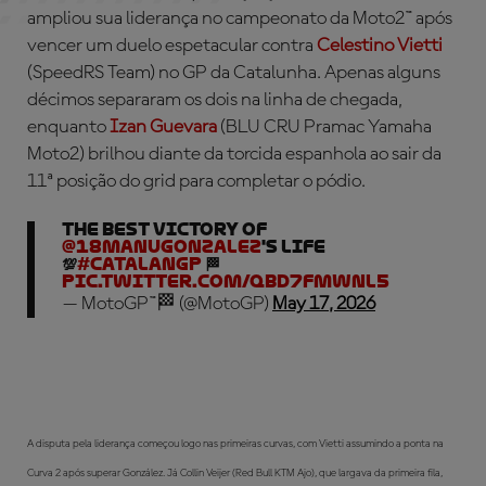
ampliou sua liderança no campeonato da Moto2™ após
vencer um duelo espetacular contra
Celestino Vietti
(SpeedRS Team) no GP da Catalunha. Apenas alguns
décimos separaram os dois na linha de chegada,
enquanto
Izan Guevara
(BLU CRU Pramac Yamaha
Moto2) brilhou diante da torcida espanhola ao sair da
11ª posição do grid para completar o pódio.
The best victory of
@18manugonzalez
's life
💯
#CatalanGP
🏁
pic.twitter.com/qbD7fMwnL5
— MotoGP™🏁 (@MotoGP)
May 17, 2026
A disputa pela liderança começou logo nas primeiras curvas, com Vietti assumindo a ponta na
Curva 2 após superar González. Já Collin Veijer (Red Bull KTM Ajo), que largava da primeira fila,