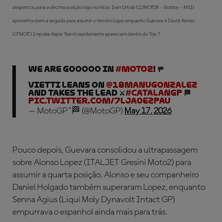
despencou para a décima posição logo no início. Iván Ortolá (QJMOTOR – Bordoy – MSI)
aproveitou bem a largada para assumir o terceiro lugar, enquanto Guevara e David Alonso
(CFMOTO Impulse Aspar Team) rapidamente apareciam dentro do Top 7.
WE ARE GOOOOO IN
#Moto2
! 🚥
Vietti LEANS on
@18manugonzalez
and takes the lead ⚔️
#CatalanGP
🏁
pic.twitter.com/7Lja0ezpau
— MotoGP™🏁 (@MotoGP)
May 17, 2026
Pouco depois, Guevara consolidou a ultrapassagem
sobre Alonso Lopez (ITALJET Gresini Moto2) para
assumir a quarta posição. Alonso e seu companheiro
Daniel Holgado também superaram Lopez, enquanto
Senna Agius (Liqui Moly Dynavolt Intact GP)
empurrava o espanhol ainda mais para trás.