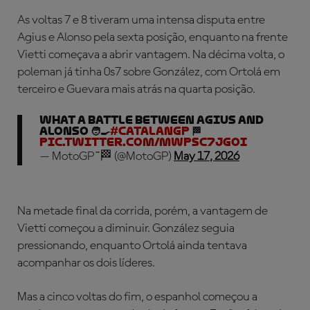
As voltas 7 e 8 tiveram uma intensa disputa entre
Agius e Alonso pela sexta posição, enquanto na frente
Vietti começava a abrir vantagem. Na décima volta, o
poleman já tinha 0s7 sobre González, com Ortolá em
terceiro e Guevara mais atrás na quarta posição.
What a battle between Agius and
Alonso 🧑‍🍳
#CatalanGP
🏁
pic.twitter.com/Mwpsc7jgOI
— MotoGP™🏁 (@MotoGP)
May 17, 2026
Na metade final da corrida, porém, a vantagem de
Vietti começou a diminuir. González seguia
pressionando, enquanto Ortolá ainda tentava
acompanhar os dois líderes.
Mas a cinco voltas do fim, o espanhol começou a