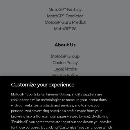
MotoGP™ Fantasy
MotoGP™ Predictor
MotoGP Guru Predict
MotoGP™26
About Us
MotoGP Group
Cookie Policy
Legal Notice
Privacy Policy
Purchase Policy
Customize your experience
MotoGP™ Sports Entertainment Group and its suppliers use
cookies and similar technologies to measure your interactions
with our websites, products and services, and to show you
Baixe o aplicativo oficial da MotoGP™
personalized advertising based on a profile made from your
browsing habits (for example, pages viewed by you). By clicking
“Enable all”, you agree to the storing of our cookies on your device
for those purposes. By clicking “Customize” you can choose which