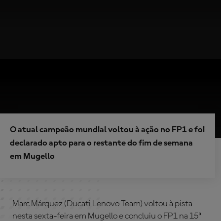
O atual campeão mundial voltou à ação no FP1 e foi
declarado apto para o restante do fim de semana
em Mugello
Marc Márquez (Ducati Lenovo Team) voltou à pista
nesta sexta-feira em Mugello e concluiu o FP1 na 15ª