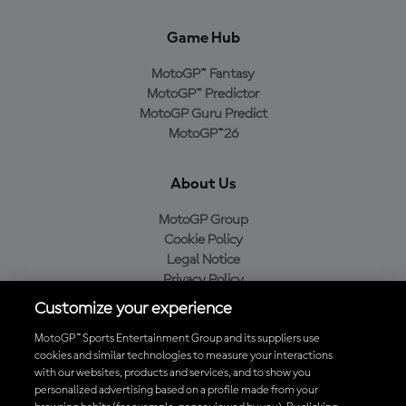
Game Hub
MotoGP™ Fantasy
MotoGP™ Predictor
MotoGP Guru Predict
MotoGP™26
About Us
MotoGP Group
Cookie Policy
Legal Notice
Privacy Policy
Purchase Policy
Customize your experience
MotoGP™ Sports Entertainment Group and its suppliers use
cookies and similar technologies to measure your interactions
with our websites, products and services, and to show you
Baixe o aplicativo oficial da MotoGP™
personalized advertising based on a profile made from your