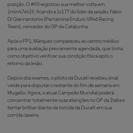
posição. O #93 registrou sua melhor volta em
1min47s419, ficando a 1s177 do líder da sessão, Fabio
Di Giannantonio (Pertamina Enduro VR46 Racing
Team), vencedor do GP da Catalunha.
Após o FP1, Márquez compareceu ao centro médico
para uma avaliação previamente agendada, que tinha
como objetivo verificar sua condição física após o
retorno da lesão.
Depois dos exames, o piloto da Ducati recebeu sinal
verde para disputar o restante do fim de semana em
Mugello. Agora, o atual Campeão Mundial poderá
concentrar totalmente suas atenções no GP da Itália e
tentar brilhar diante da torcida da Ducati em sua
corrida caseira.