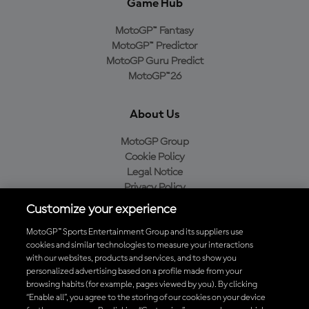
Game Hub
MotoGP™ Fantasy
MotoGP™ Predictor
MotoGP Guru Predict
MotoGP™26
About Us
MotoGP Group
Cookie Policy
Legal Notice
Privacy Policy
Purchase Policy
Customize your experience
MotoGP™ Sports Entertainment Group and its suppliers use
cookies and similar technologies to measure your interactions
with our websites, products and services, and to show you
Baixe o aplicativo oficial da MotoGP™
personalized advertising based on a profile made from your
browsing habits (for example, pages viewed by you). By clicking
“Enable all”, you agree to the storing of our cookies on your device