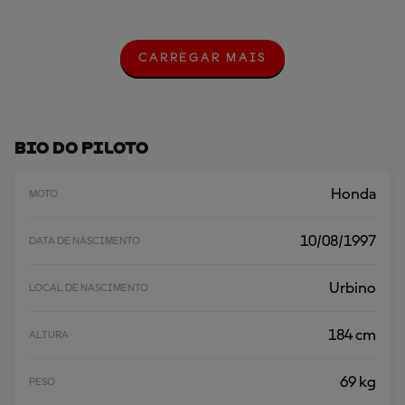
16 ABR. 2023
CARREGAR MAIS
C
A
R
R
E
G
Bio Do Piloto
A
R
M
Honda
MOTO
A
I
S
10/08/1997
DATA DE NASCIMENTO
Urbino
LOCAL DE NASCIMENTO
184 cm
ALTURA
69 kg
PESO