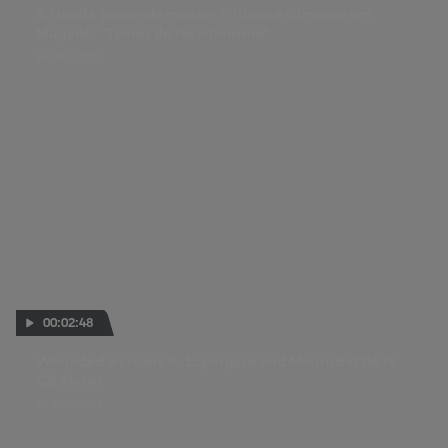
A Honda pretende manter o ritmo e o ímpeto em
Mugello: “Temos de ter otimismo”
18 MAI. 2026
00:02:48
Wounded warriors A. Espargaro and Marini battle to
Q2 places
09 JUN. 2023