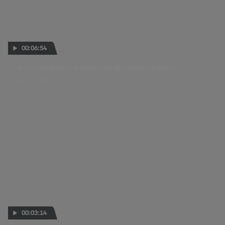
00:06:54
A voz do grid: O balanço do domingo em Brno
21 JUN. 2026
00:03:14