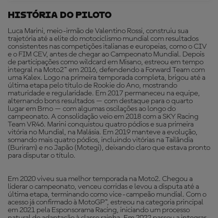
História Do Piloto
Luca Marini, meio-irmão de Valentino Rossi, construiu sua
trajetória até a elite do motociclismo mundial com resultados
consistentes nas competições italianas e europeias, como o CIV
e o FIM CEV, antes de chegar ao Campeonato Mundial. Depois
de participações como wildcard em Misano, estreou em tempo
integral na Moto2™ em 2016, defendendo a Forward Team com
uma Kalex. Logo na primeira temporada completa, brigou até a
última etapa pelo título de Rookie do Ano, mostrando
maturidade e regularidade. Em 2017 permaneceu na equipe,
alternando bons resultados — com destaque para o quarto
lugar em Brno — com algumas oscilações ao longo do
campeonato. A consolidação veio em 2018 com a SKY Racing
Team VR46. Marini conquistou quatro pódios e sua primeira
vitória no Mundial, na Malásia. Em 2019 manteve a evolução,
somando mais quatro pódios, incluindo vitórias na Tailândia
(Buriram) e no Japão (Motegi), deixando claro que estava pronto
para disputar o título.
Em 2020 viveu sua melhor temporada na Moto2. Chegou a
liderar o campeonato, venceu corridas e levou a disputa até a
última etapa, terminando como vice-campeão mundial. Com o
acesso já confirmado à MotoGP™, estreou na categoria principal
em 2021 pela Esponsorama Racing, iniciando um processo