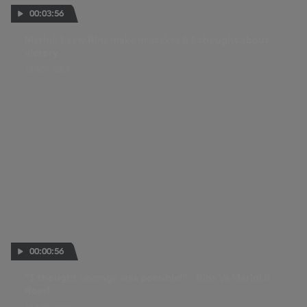
00:03:56
Marini: I saw Rins make mistakes & I thought about
victory
16 ABR. 2023
00:00:56
"I thought revenge was possible!" - Rins Vs Marini &
Rossi