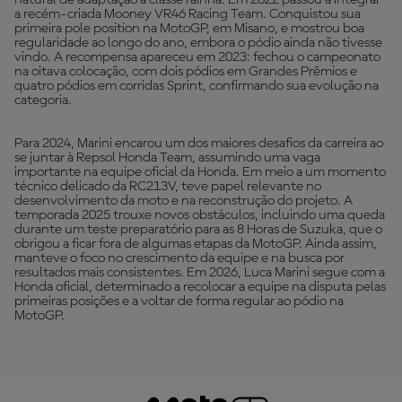
natural de adaptação à classe rainha. Em 2022 passou a integrar
a recém-criada Mooney VR46 Racing Team. Conquistou sua
primeira pole position na MotoGP, em Misano, e mostrou boa
regularidade ao longo do ano, embora o pódio ainda não tivesse
vindo. A recompensa apareceu em 2023: fechou o campeonato
na oitava colocação, com dois pódios em Grandes Prêmios e
quatro pódios em corridas Sprint, confirmando sua evolução na
categoria.
Para 2024, Marini encarou um dos maiores desafios da carreira ao
se juntar à Repsol Honda Team, assumindo uma vaga
importante na equipe oficial da Honda. Em meio a um momento
técnico delicado da RC213V, teve papel relevante no
desenvolvimento da moto e na reconstrução do projeto. A
temporada 2025 trouxe novos obstáculos, incluindo uma queda
durante um teste preparatório para as 8 Horas de Suzuka, que o
obrigou a ficar fora de algumas etapas da MotoGP. Ainda assim,
manteve o foco no crescimento da equipe e na busca por
resultados mais consistentes. Em 2026, Luca Marini segue com a
Honda oficial, determinado a recolocar a equipe na disputa pelas
primeiras posições e a voltar de forma regular ao pódio na
MotoGP.