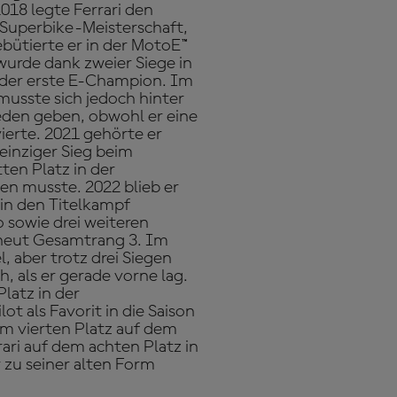
018 legte Ferrari den
 Superbike-Meisterschaft,
bütierte er in der MotoE™
urde dank zweier Siege in
a der erste E-Champion. Im
musste sich jedoch hinter
eden geben, obwohl er eine
ierte. 2021 gehörte er
einziger Sieg beim
ten Platz in der
n musste. 2022 blieb er
t in den Titelkampf
o sowie drei weiteren
erneut Gesamtrang 3. Im
l, aber trotz drei Siegen
h, als er gerade vorne lag.
latz in der
t als Favorit in die Saison
em vierten Platz auf dem
ari auf dem achten Platz in
zu seiner alten Form