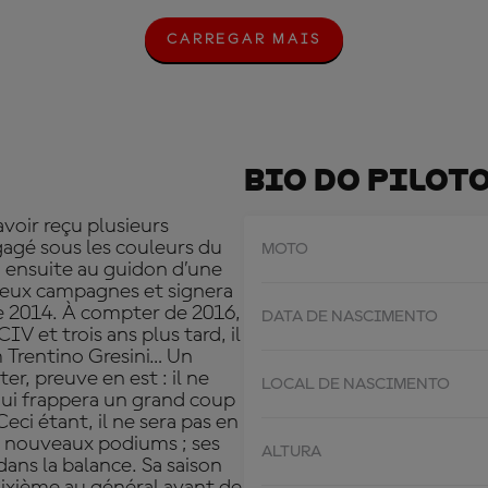
CARREGAR MAIS
C
A
R
R
E
G
A
Bio Do Pilot
R
M
A
voir reçu plusieurs
I
gagé sous les couleurs du
MOTO
S
 ensuite au guidon d’une
deux campagnes et signera
e 2014. À compter de 2016,
DATA DE NASCIMENTO
IV et trois ans plus tard, il
 Trentino Gresini… Un
r, preuve en est : il ne
LOCAL DE NASCIMENTO
qui frappera un grand coup
eci étant, il ne sera pas en
 nouveaux podiums ; ses
ALTURA
ans la balance. Sa saison
ixième au général avant de