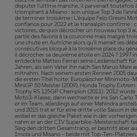
disputer l’ultime manche, il parvenait toutefois
triomphant à Misano : son unique Top 3 de l’ann
de terminer troisième ! L’équipe Felo Gresini Mot
confiance pour 2022 et le transalpin confirme :
victoires, de quoi décrocher un nouveau top 3 au 
partie des favoris à la couronne mais malgré trois 
une chute en Autriche alors qu'il menait les déb
consécutives bloqué à la troisième place du génér
il décrocher sa deuxième étoile en 2024 ? 1997 
entdeckte Matteo Ferrari seine Leidenschaft für
Jahren, als sein Vater ihn nach San Maruo Mare a
mitnahm. Nach seinem ersten Rennen 2005 dauert
die ersten Titel holte: Europäischer Minimoto-Me
MiniGP 50 Meister (2009), Honda Trophy Extrem
Trophy RS 125GP Champion (2011). 2012 wurde e
Moto3-Klasse, dann wechselte er ins San Carlo T
er im Team, allerdings auf einer Mahindra anst
und 2015 trat er für eine dritte volle Saison in 
wobei er das gleiche Paket wie in der vorherigen 
nahm er an der CIV Superbike-Meisterschaft te
Sieg den dritten Gesamtrang, er bestritt aber 
Imola und Misano - beide mit Top-Ten-Platzieru