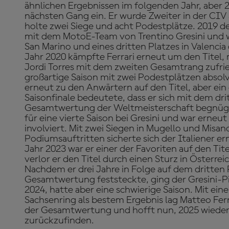
ähnlichen Ergebnissen im folgenden Jahr, aber 2
nächsten Gang ein. Er wurde Zweiter in der CIV
holte zwei Siege und acht Podestplätze. 2019 de
mit dem MotoE-Team von Trentino Gresini und w
San Marino und eines dritten Platzes in Valenci
Jahr 2020 kämpfte Ferrari erneut um den Titel, 
Jordi Torres mit dem zweiten Gesamtrang zufri
großartige Saison mit zwei Podestplätzen absolv
erneut zu den Anwärtern auf den Titel, aber ein 
Saisonfinale bedeutete, dass er sich mit dem drit
Gesamtwertung der Weltmeisterschaft begnüge
für eine vierte Saison bei Gresini und war erneu
involviert. Mit zwei Siegen in Mugello und Misan
Podiumsauftritten sicherte sich der Italiener 
Jahr 2023 war er einer der Favoriten auf den Tite
verlor er den Titel durch einen Sturz in Österreic
Nachdem er drei Jahre in Folge auf dem dritten P
Gesamtwertung feststeckte, ging der Gresini-Pilo
2024, hatte aber eine schwierige Saison. Mit ein
Sachsenring als bestem Ergebnis lag Matteo Ferr
der Gesamtwertung und hofft nun, 2025 wieder 
zurückzufinden.