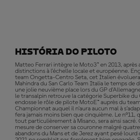
História Do Piloto
Matteo Ferrari intègre le Moto3™ en 2013, après a
distinctions à l’échelle locale et européenne. En
team Ongetta-Centro Seta, cet Italien évoluera
Mahindra du San Carlo Team Italia le temps de 
une jolie neuvième place lors du GP d’Allemagn
le transalpin retrouve la catégorie Superbike du C
endosse le rôle de pilote MotoE™ auprès du team
Championnat auquel il n’aura aucun mal à s’adapte
fera jamais moins bien que cinquième. Le n°11, 
tout particulièrement à Misano, sera ainsi sacré. C
mesure de conserver sa couronne malgré quatre
abandons du Mans et de Jerez ayant pesé lourd d
2021 ne semblait pas forcément bien engagée. S