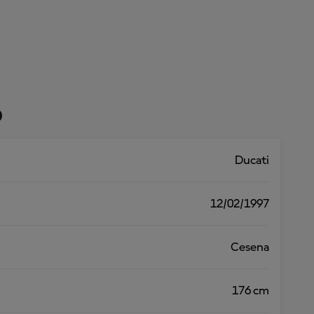
o
Ducati
12/02/1997
Cesena
176 cm