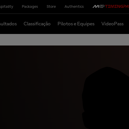
pitality
Packages
Store
Authentics
ultados
Classificação
Pilotos e Equipes
VideoPass