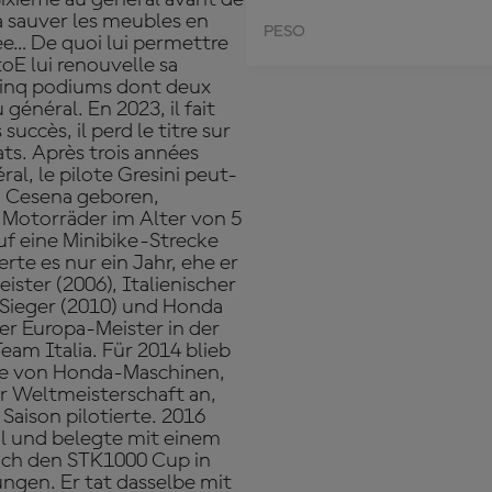
 à sauver les meubles en
PESO
ée… De quoi lui permettre
oE lui renouvelle sa
 cinq podiums dont deux
général. En 2023, il fait
succès, il perd le titre sur
ats. Après trois années
al, le pilote Gresini peut-
in Cesena geboren,
 Motorräder im Alter von 5
uf eine Minibike-Strecke
e es nur ein Jahr, ehe er
ister (2006), Italienischer
 Sieger (2010) und Honda
r Europa-Meister in der
eam Italia. Für 2014 blieb
elle von Honda-Maschinen,
der Weltmeisterschaft an,
Saison pilotierte. 2016
il und belegte mit einem
auch den STK1000 Cup in
ngen. Er tat dasselbe mit