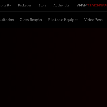
pitality
Packages
Store
Authentics
ultados
Classificação
Pilotos e Equipes
VideoPass