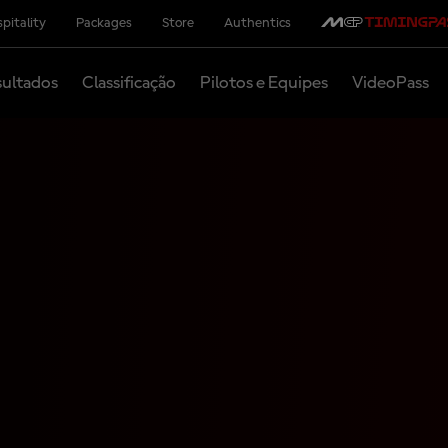
pitality
Packages
Store
Authentics
ultados
Classificação
Pilotos e Equipes
VideoPass