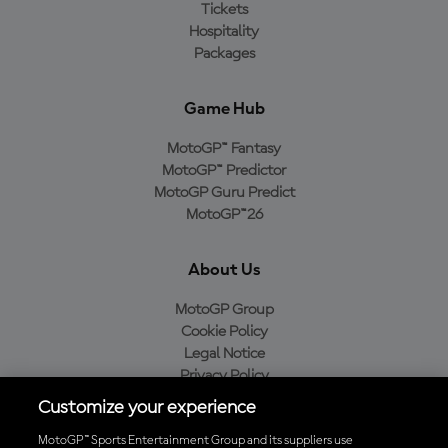
Tickets
Hospitality
Packages
Game Hub
MotoGP™ Fantasy
MotoGP™ Predictor
MotoGP Guru Predict
MotoGP™26
About Us
MotoGP Group
Cookie Policy
Legal Notice
Privacy Policy
Purchase Policy
Customize your experience
MotoGP™ Sports Entertainment Group and its suppliers use