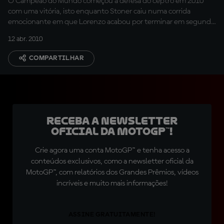
O Campeão do Mundo começou a defesa do ceptro em 2010
com uma vitória, isto enquanto Stoner caiu numa corrida
emocionante em que Lorenzo acabou por terminar em segundo
e Dovizioso bateu Hayden na linha de meta.
12 abr. 2010
COMPARTILHAR
Receba a newsletter
oficial da MotoGP™!
Crie agora uma conta MotoGP™ e tenha acesso a
conteúdos exclusivos, como a newsletter oficial da
MotoGP™, com relatórios dos Grandes Prêmios, vídeos
incríveis e muito mais informações!
ASSINE GRATUITAMENTE!