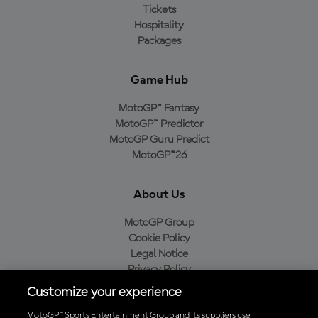
Tickets
Hospitality
Packages
Game Hub
MotoGP™ Fantasy
MotoGP™ Predictor
MotoGP Guru Predict
MotoGP™26
About Us
MotoGP Group
Cookie Policy
Legal Notice
Privacy Policy
Purchase Policy
Customize your experience
MotoGP™ Sports Entertainment Group and its suppliers use