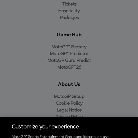
Tickets
Hospitality
Packages
Game Hub
MotoGP™ Fantasy
MotoGP™ Predictor
MotoGP Guru Predict
MotoGP™26
About Us
MotoGP Group
Cookie Policy
Legal Notice
Privacy Policy
Purchase Policy
Customize your experience
MotoGP™ Sports Entertainment Group and its suppliers use