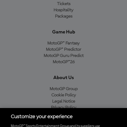
Tickets
Hospitality
Packages
Game Hub
MotoGP™ Fantasy
MotoGP™ Predictor
MotoGP Guru Predict
MotoGP™26
About Us
MotoGP Group
Cookie Policy
Legal Notice
Privacy Policy
Purchase Policy
Customize your experience
MotoGP™ Sports Entertainment Group and its suppliers use