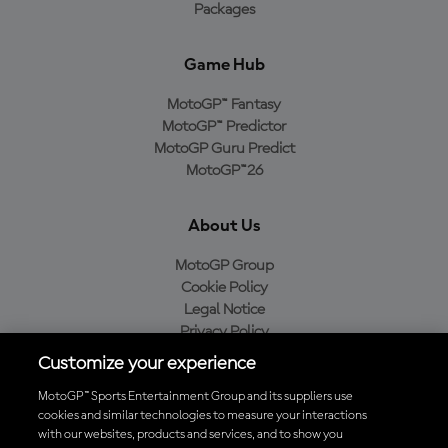
Packages
Game Hub
MotoGP™ Fantasy
MotoGP™ Predictor
MotoGP Guru Predict
MotoGP™26
About Us
MotoGP Group
Cookie Policy
Legal Notice
Privacy Policy
Purchase Policy
Customize your experience
MotoGP™ Sports Entertainment Group and its suppliers use
cookies and similar technologies to measure your interactions
with our websites, products and services, and to show you
Baixe o aplicativo oficial da MotoGP™