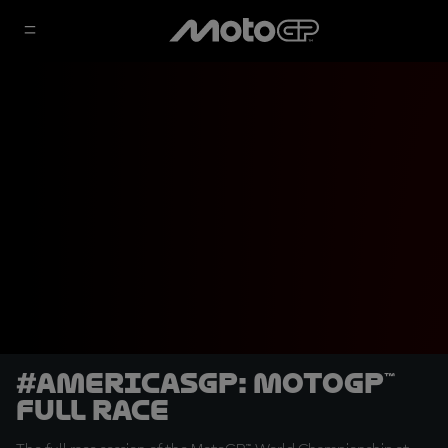
#AmericasGP: MotoGP™
Full Race