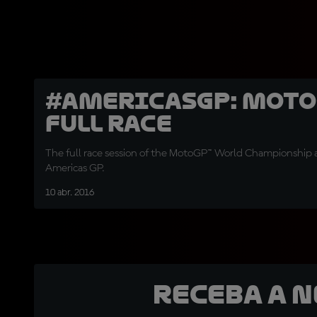
#AmericasGP: Moto
Full Race
The full race session of the MotoGP™ World Championship 
Americas GP.
10 abr. 2016
Receba a 