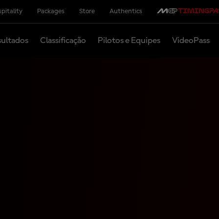
pitality
Packages
Store
Authentics
ultados
Classificação
Pilotos e Equipes
VideoPass