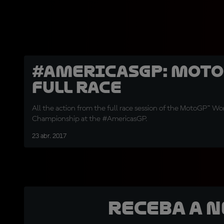
#AmericasGP: Moto
Full Race
All the action from the full race session of the MotoGP™ Wo
Championship at the #AmericasGP.
23 abr. 2017
Receba a 