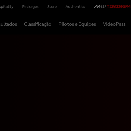
pitality
Packages
Store
Authentics
ultados
Classificação
Pilotos e Equipes
VideoPass