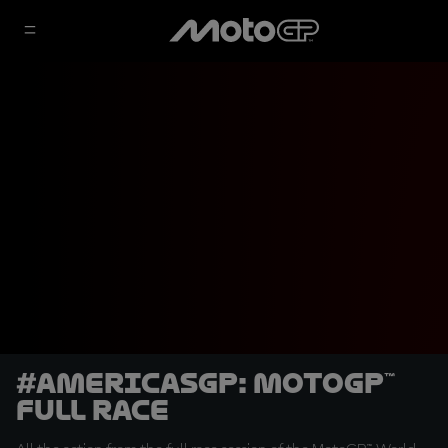
#AmericasGP: MotoGP™
Full Race