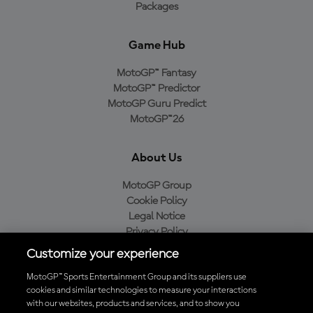
Packages
Game Hub
MotoGP™ Fantasy
MotoGP™ Predictor
MotoGP Guru Predict
MotoGP™26
About Us
MotoGP Group
Cookie Policy
Legal Notice
Privacy Policy
Purchase Policy
Customize your experience
MotoGP™ Sports Entertainment Group and its suppliers use
cookies and similar technologies to measure your interactions
with our websites, products and services, and to show you
Baixe o aplicativo oficial da MotoGP™