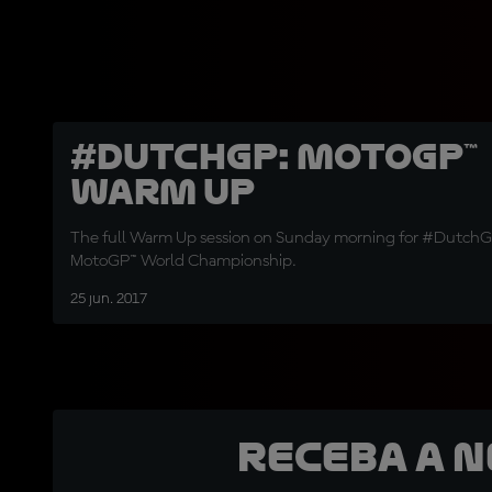
#DutchGP: MotoGP™
Warm Up
The full Warm Up session on Sunday morning for #DutchG
MotoGP™ World Championship.
25 jun. 2017
Receba a 