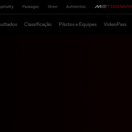
pitality
Packages
Store
Authentics
ultados
Classificação
Pilotos e Equipes
VideoPass