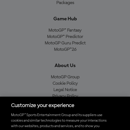
Packages
Game Hub
MotoGP™ Fantasy
MotoGP™ Predictor
MotoGP Guru Predict
MotoGP™26
About Us
MotoGP Group
Cookie Policy
Legal Notice
Privacy Policy
Purchase Policy
Customize your experience
MotoGP™ Sports Entertainment Group and its suppliers use
cookies and similar technologies to measure your interactions
with our websites, products and services, and to show you
Baixe o aplicativo oficial da MotoGP™