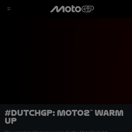
#DutchGP: Moto2™ Warm
Up