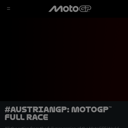
#AustrianGP: MotoGP™
Full Race