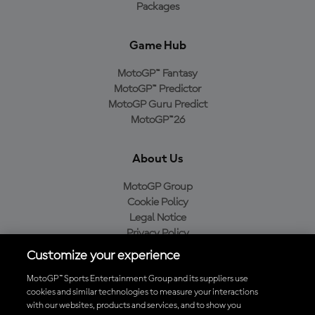
Packages
Game Hub
MotoGP™ Fantasy
MotoGP™ Predictor
MotoGP Guru Predict
MotoGP™26
About Us
MotoGP Group
Cookie Policy
Legal Notice
Privacy Policy
Purchase Policy
Customize your experience
MotoGP™ Sports Entertainment Group and its suppliers use
cookies and similar technologies to measure your interactions
with our websites, products and services, and to show you
Baixe o aplicativo oficial da MotoGP™