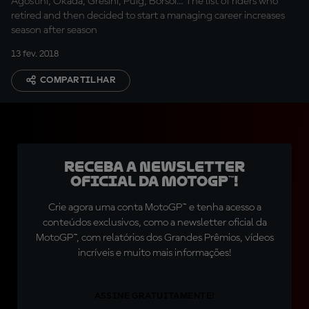
Agostini, Okada, Gresini, Puig, Borsoi... The list of riders who
retired and then decided to start a managing career increases
season after season
13 fev. 2018
COMPARTILHAR
Receba a newsletter
oficial da MotoGP™!
Crie agora uma conta MotoGP™ e tenha acesso a
conteúdos exclusivos, como a newsletter oficial da
MotoGP™, com relatórios dos Grandes Prêmios, vídeos
incríveis e muito mais informações!
ASSINE GRATUITAMENTE!