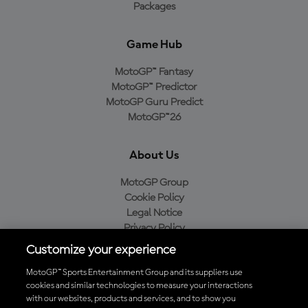
Packages
Game Hub
MotoGP™ Fantasy
MotoGP™ Predictor
MotoGP Guru Predict
MotoGP™26
About Us
MotoGP Group
Cookie Policy
Legal Notice
Privacy Policy
Purchase Policy
Customize your experience
MotoGP™ Sports Entertainment Group and its suppliers use
cookies and similar technologies to measure your interactions
with our websites, products and services, and to show you
Baixe o aplicativo oficial da MotoGP™