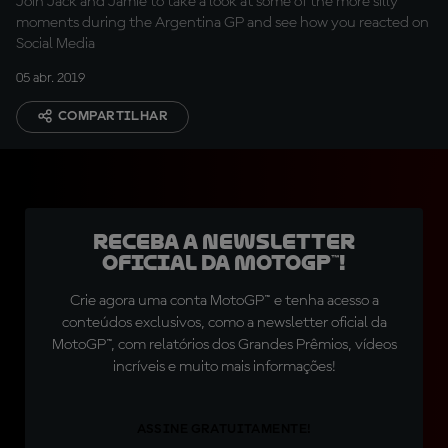
Join Jack and Jamie to take a look at some of the more silly
moments during the Argentina GP and see how you reacted on
Social Media
05 abr. 2019
COMPARTILHAR
Receba a newsletter
oficial da MotoGP™!
Crie agora uma conta MotoGP™ e tenha acesso a
conteúdos exclusivos, como a newsletter oficial da
MotoGP™, com relatórios dos Grandes Prêmios, vídeos
incríveis e muito mais informações!
ASSINE GRATUITAMENTE!