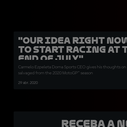
"Our idea right no
to start racing at 
end of July"
Carmelo Ezpeleta Dorna Sports CEO gives his thoughts on
salvaged from the 2020 MotoGP™ season
29 abr. 2020
Receba a 