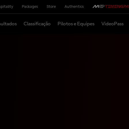
pitality
Packages
Store
Authentics
ultados
Classificação
Pilotos e Equipes
VideoPass