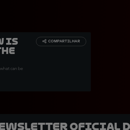
w is
COMPARTILHAR
the
 what can be
newsletter oficial d