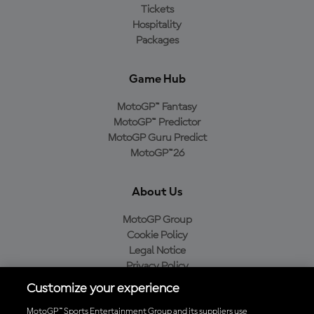
Tickets
Hospitality
Packages
Game Hub
MotoGP™ Fantasy
MotoGP™ Predictor
MotoGP Guru Predict
MotoGP™26
About Us
MotoGP Group
Cookie Policy
Legal Notice
Privacy Policy
Purchase Policy
Customize your experience
MotoGP™ Sports Entertainment Group and its suppliers use