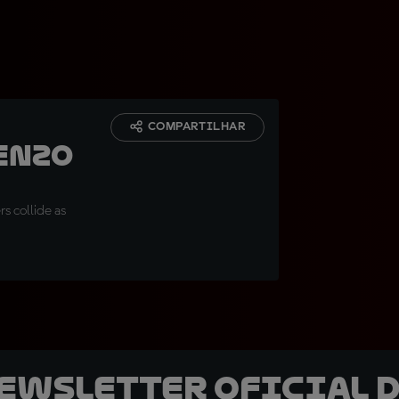
COMPARTILHAR
enzo
rs collide as
newsletter oficial d