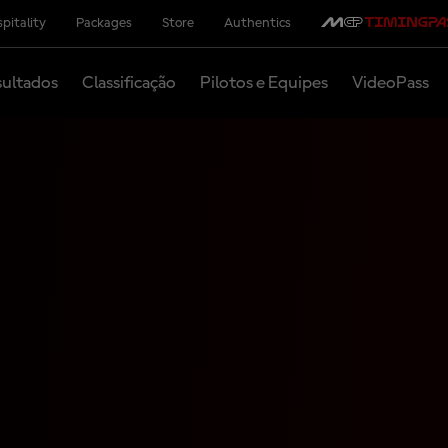
pitality
Packages
Store
Authentics
ultados
Classificação
Pilotos e Equipes
VideoPass