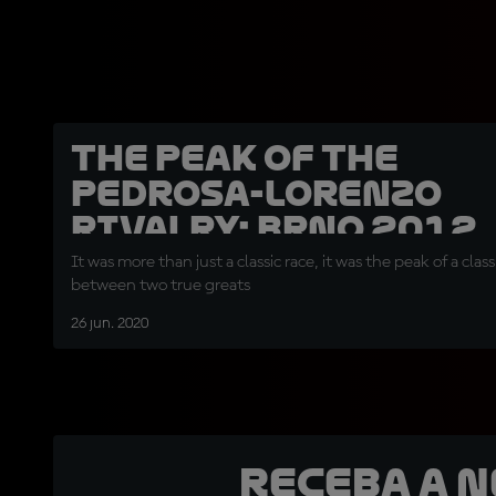
The peak of the
Pedrosa-Lorenzo
rivalry: Brno 2012
It was more than just a classic race, it was the peak of a classi
between two true greats
26 jun. 2020
Receba a 