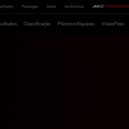
pitality
Packages
Store
Authentics
ultados
Classificação
Pilotos e Equipes
VideoPass