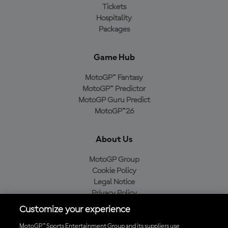
Tickets
Hospitality
Packages
Game Hub
MotoGP™ Fantasy
MotoGP™ Predictor
MotoGP Guru Predict
MotoGP™26
About Us
MotoGP Group
Cookie Policy
Legal Notice
Privacy Policy
Purchase Policy
Customize your experience
MotoGP™ Sports Entertainment Group and its suppliers use