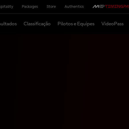
pitality
Packages
Store
Authentics
ultados
Classificação
Pilotos e Equipes
VideoPass