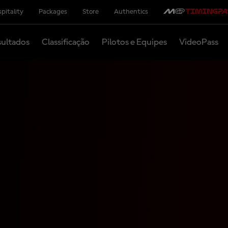
pitality
Packages
Store
Authentics
ultados
Classificação
Pilotos e Equipes
VideoPass