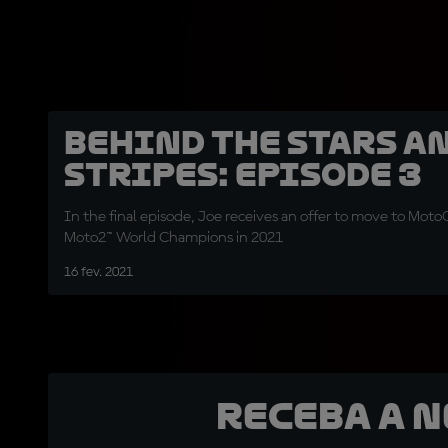
Behind The Stars A
Stripes: Episode 3
In the final episode, Joe receives an offer to move to MotoG
Moto2™ World Champions in 2021
16 fev. 2021
Receba a 