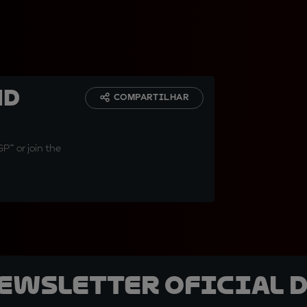
nd
COMPARTILHAR
P™ or join the
newsletter oficial d