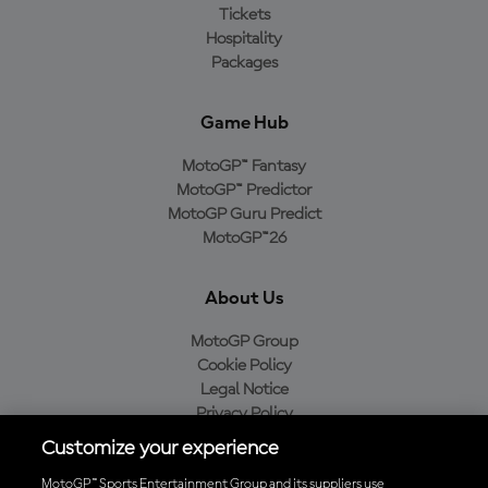
Tickets
Hospitality
Packages
Game Hub
MotoGP™ Fantasy
MotoGP™ Predictor
MotoGP Guru Predict
MotoGP™26
About Us
MotoGP Group
Cookie Policy
Legal Notice
Privacy Policy
Purchase Policy
Customize your experience
MotoGP™ Sports Entertainment Group and its suppliers use