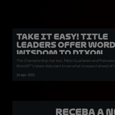
Take it easy! Title
leaders offer word
wisdom to Dixon
The Championship top two, Fabio Quartararo and Francesco
MotoGP™'s latest debutant know what to expect ahead of t
26 ago. 2021
Receba a 