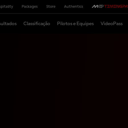
pitality
Packages
Store
Authentics
ultados
Classificação
Pilotos e Equipes
VideoPass