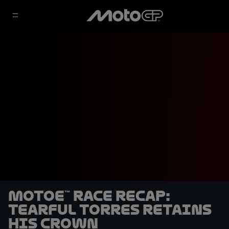
MotoE™ race recap:
Tearful Torres retains
his crown