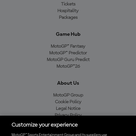
Tickets
Hospitality
Packages
Game Hub
MotoGP™ Fantasy
MotoGP™ Predictor
MotoGP Guru Predict
MotoGP™26
About Us
MotoGP Group
Cookie Policy
Legal Notice
Privacy Policy
Purchase Policy
Customize your experience
MotoGP™ Sports Entertainment Group and its suppliers use