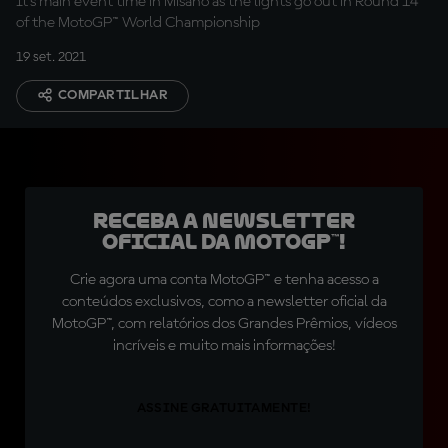
It's main event time in Misano as the lights go out in Round 14
of the MotoGP™ World Championship
19 set. 2021
COMPARTILHAR
Receba a newsletter
oficial da MotoGP™!
Crie agora uma conta MotoGP™ e tenha acesso a
conteúdos exclusivos, como a newsletter oficial da
MotoGP™, com relatórios dos Grandes Prêmios, vídeos
incríveis e muito mais informações!
ASSINE GRATUITAMENTE!