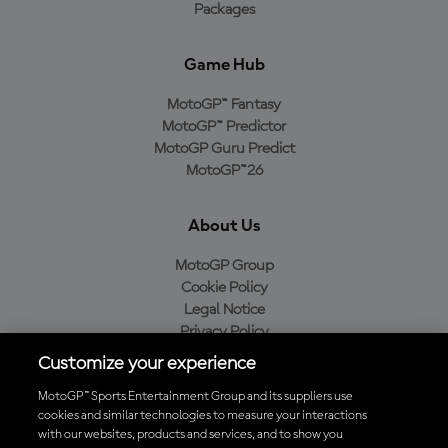
Packages
Game Hub
MotoGP™ Fantasy
MotoGP™ Predictor
MotoGP Guru Predict
MotoGP™26
About Us
MotoGP Group
Cookie Policy
Legal Notice
Privacy Policy
Purchase Policy
Customize your experience
MotoGP™ Sports Entertainment Group and its suppliers use
cookies and similar technologies to measure your interactions
with our websites, products and services, and to show you
Baixe o aplicativo oficial da MotoGP™