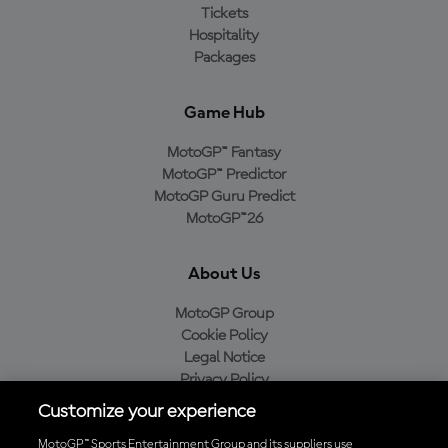
Tickets
Hospitality
Packages
Game Hub
MotoGP™ Fantasy
MotoGP™ Predictor
MotoGP Guru Predict
MotoGP™26
About Us
MotoGP Group
Cookie Policy
Legal Notice
Privacy Policy
Purchase Policy
Customize your experience
MotoGP™ Sports Entertainment Group and its suppliers use