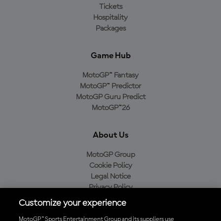
Tickets
Hospitality
Packages
Game Hub
MotoGP™ Fantasy
MotoGP™ Predictor
MotoGP Guru Predict
MotoGP™26
About Us
MotoGP Group
Cookie Policy
Legal Notice
Privacy Policy
Purchase Policy
Customize your experience
MotoGP™ Sports Entertainment Group and its suppliers use