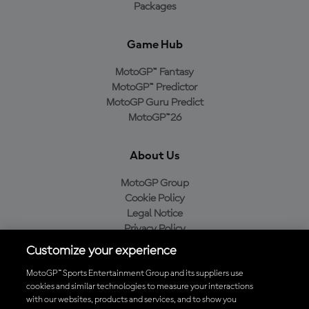
Packages
Game Hub
MotoGP™ Fantasy
MotoGP™ Predictor
MotoGP Guru Predict
MotoGP™26
About Us
MotoGP Group
Cookie Policy
Legal Notice
Privacy Policy
Purchase Policy
Customize your experience
MotoGP™ Sports Entertainment Group and its suppliers use
cookies and similar technologies to measure your interactions
with our websites, products and services, and to show you
Baixe o aplicativo oficial da MotoGP™