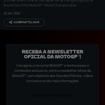
It's main event time at the Japan GP as the lights go out at
Round 16 of the MotoGP™ World Championship
25 set. 2022
COMPARTILHAR
Receba a newsletter
oficial da MotoGP™!
Crie agora uma conta MotoGP™ e tenha acesso a
conteúdos exclusivos, como a newsletter oficial da
MotoGP™, com relatórios dos Grandes Prêmios, vídeos
incríveis e muito mais informações!
ASSINE GRATUITAMENTE!