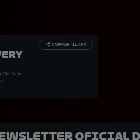
COMPARTILHAR
very
r GM Datin
ty
newsletter oficial d