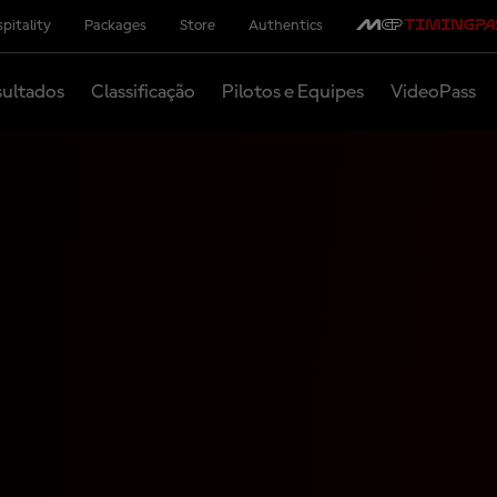
pitality
Packages
Store
Authentics
ultados
Classificação
Pilotos e Equipes
VideoPass